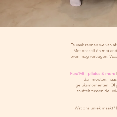
Te vaak rennen we van afs
Met onszelf én met ande
even mag vertragen. Waar
Pura'Mi – pilates &
more
i
dan moeten, haast
geluksmomenten. Of je 
snuffelt tussen de un
Wat ons uniek maakt? 