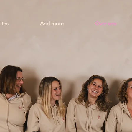
ates
And more
Over ons