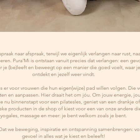
praak naar afspraak, terwijl we eigenlijk verlangen naar rust, na
ren. Pura'Mi is ontstaan vanuit precies dat verlangen: een gevoe
 je (be)leeft en beweegt op een manier die goed voelt, waar je 
ontdekt en jezelf weer vindt.
s er voor vrouwen die hun eigen(wijze) pad willen volgen. Die v
en en aanpassen. Hier draait het om jóu. Om jouw energie, jou
nu binnenstapt voor een pilatesles, geniet van een drankje of 
ieke producten in de shop of kiest voor een van onze andere di
yogales, massage en meer: je bent welkom zoals je bent.
Dat we beweging, inspiratie en ontspanning samenbrengen: v
gevoel in alles wat je kiest en beleeft!