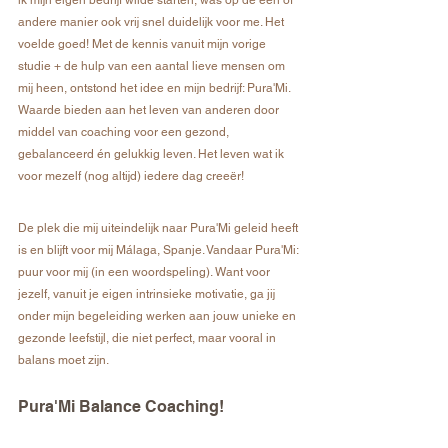
ik mijn eigen bedrijf wilde starten, was op de een of 
andere manier ook vrij snel duidelijk voor me. Het 
voelde goed! Met de kennis vanuit mijn vorige 
studie + de hulp van een aantal lieve mensen om 
mij heen, ontstond het idee en mijn bedrijf: Pura'Mi. 
Waarde bieden aan het leven van anderen door 
middel van coaching voor een gezond, 
gebalanceerd én gelukkig leven. Het leven wat ik 
voor mezelf (nog altijd) iedere dag creeër!
De plek die mij uiteindelijk naar Pura'Mi geleid heeft 
is en blijft voor mij Málaga, Spanje. Vandaar Pura'Mi: 
puur voor mij (in een woordspeling). Want voor 
jezelf, vanuit je eigen intrinsieke motivatie, ga jij 
onder mijn begeleiding werken aan jouw unieke en 
gezonde leefstijl, die niet perfect, maar vooral in 
balans moet zijn. 
Pura'Mi Balance Coaching!