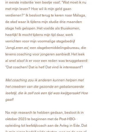
in eerste instantie 'een beetje vast'. ''Wat moet ik nu 
met mijn leven? Hoe wil ik mijn geld gaan 
verdienen?'' Ik besloot terug te keren naar Málaga, 
de stad waar ik tijdens mijn studie drie maanden 
stage heb gelopen. Het voelde als thuiskomen, 
heerlijk! Ik mocht tijdens mijn tijd daar, werk 
verrichten voor mijn voormalige stagebedrijf 
'JongLeren.es
'
: een stagebemiddelingsbureau, die 
tevens coaching voor jongeren aanbiedt. Het leek 
al snel alsof ik er voor een reden was teruggekeerd: 
''Dat coachen! Dat is het! Dat vind ik interessant''! 
Met coaching zou ik anderen kunnen helpen met 
het creeëren van die gezonde en gebalanceerde 
leefstijl, die ik zelf ook een tijd was kwijtgeraakt! Hoe 
gaaf!
Na mijn research te hebben gedaan, besloot ik in 
oktober 2023 te beginnen met de Post-HBO-
opleiding tot leefstijlcoach aan de Avleg in Ede. Dat 