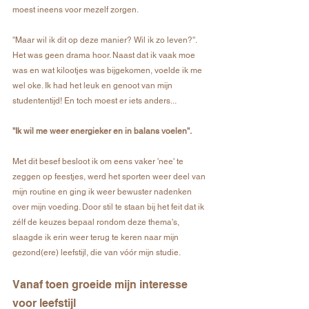
moest ineens voor mezelf zorgen.
''Maar wil ik dit op deze manier? Wil ik zo leven?''. 
Het was geen drama hoor. Naast dat ik vaak moe 
was en wat kilootjes was bijgekomen, voelde ik me 
wel oke. Ik had het leuk en genoot van mijn 
studententijd! En toch moest er iets anders... 
''Ik wil me weer energieker en in balans voelen''.
Met dit besef besloot ik om eens vaker 'nee' te 
zeggen op feestjes, werd het sporten weer deel van 
mijn routine en ging ik weer bewuster nadenken 
over mijn voeding. Door stil te staan bij het feit dat ik 
zélf de keuzes bepaal rondom deze thema's, 
slaagde ik erin weer terug te keren naar mijn 
gezond(ere) leefstijl, die van vóór mijn studie. 
Vanaf toen groeide mijn interesse 
voor leefstijl