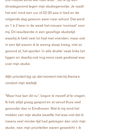
Die muziek klinkt wel heel leuk!'', zei ik op een 
dinsdagavond tegen mijn studiegenootje. Je raadt 
het wel: rond een uur of 02:00 pas in bed en de 
volgende dag gewoon weer naar school. Dat werd 
zo 1 à 2 keer in de week het nieuwe 'normaal' voor 
mij. Dit resulteerde in een gezellige studietijd 
waarbij ik héél veel lol had met vrienden, maar ook 
in een tijd waarin ik te weinig slaap kreeg, niet zo 
gezond at, het sporten 'in alle drukte' vaak links liet 
liggen en daarbij ook nog eens vaak gestresst was 
over mijn studie.
Mijn prioriteit lag op dat moment niet bij thema's 
rondom mijn leefstijl.
''Maar hoe kan dit nu'', begon ik mezelf af te vragen. 
Ik heb altijd graag gesport en at vanuit thuis veel 
gezonder dan in Eindhoven. Wat ik mij rond het 
midden van mijn studie besefte: het was niet dat ik 
ineens veel minder tijd had gekregen dan vóór mijn 
studie, nee: mijn prioriteiten waren geswitcht + ik 