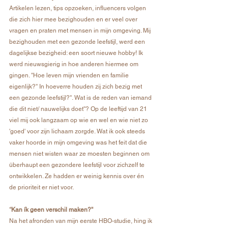
Artikelen lezen, tips opzoeken, influencers volgen 
die zich hier mee bezighouden en er veel over 
vragen en praten met mensen in mijn omgeving. Mij 
bezighouden met een gezonde leefstijl, werd een 
dagelijkse bezigheid: een soort nieuwe hobby! Ik 
werd nieuwsgierig in hoe anderen hiermee om 
gingen. ''Hoe leven mijn vrienden en familie 
eigenlijk?'' In hoeverre houden zij zich bezig met 
een gezonde leefstijl?''. Wat is de reden van iemand 
die dit niet/ nauwelijks doet''? Op de leeftijd van 21 
viel mij ook langzaam op wie en wel en wie niet zo 
'goed' voor zijn lichaam zorgde. Wat ik ook steeds 
vaker hoorde in mijn omgeving was het feit dat die 
mensen niet wisten waar ze moesten beginnen om 
überhaupt een gezondere leefstijl voor zichzelf te 
ontwikkelen. Ze hadden er weinig kennis over én 
de prioriteit er niet voor.
'
'Kan ík geen verschil maken?''
Na het afronden van mijn eerste HBO-studie, hing ik 