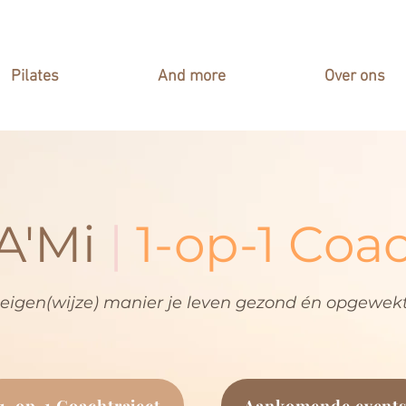
Pilates
And more
Over ons
A'Mi
|
1-op-1 Coa
eigen(wijze) manier je leven gezond én opgewekt
1-op-1 Coachtraject
Aankomende event