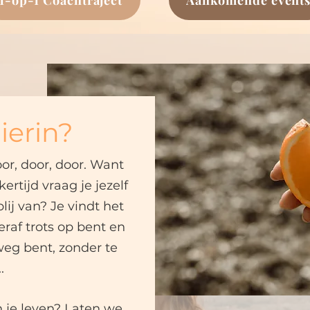
hierin?
or, door, door.
Want
kertijd vraag je jezelf
blij van?
Je vindt het
raf trots op bent en
weg bent, zonder te
.
 je leven?
Laten we