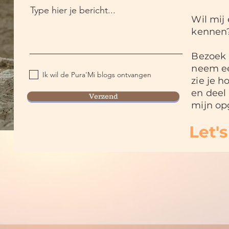
Type hier je bericht...
Wil mij 
kennen
Bezoek 
neem ee
Ik wil de Pura'Mi blogs ontvangen
zie je 
en deel 
Verzend
mijn opg
Let'