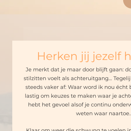
Herken jij jezelf 
Je merkt dat je maar door blijft gaan: do
stilzitten voelt als achteruitgang…
Tegelij
steeds vaker af: Waar word ik nou écht 
lastig om keuzes te maken waar je achte
hebt het gevoel alsof je continu onder
weten waar naartoe..
Klaar om weer die schwung te voelen in