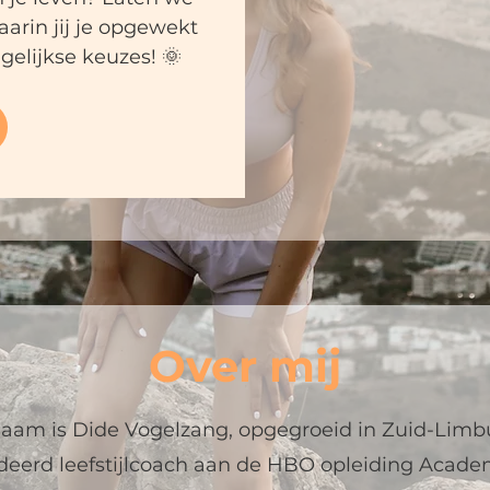
rin jij je opgewekt
gelijkse keuzes! 🌞
Over mij
naam is Dide Vogelzang, opgegroeid in Zuid-Limb
deerd leefstijlcoach
aan de HBO opleiding Acade