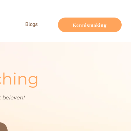
Blogs
Kennismaking
ching
 beleven!
s