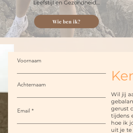
Leefstijl en Gezondheid...
Wie ben ik?
Voornaam
Ke
Achternaam
Wil jij 
gebalan
gerust d
Email
tijdens
hoe ik j
uit je t